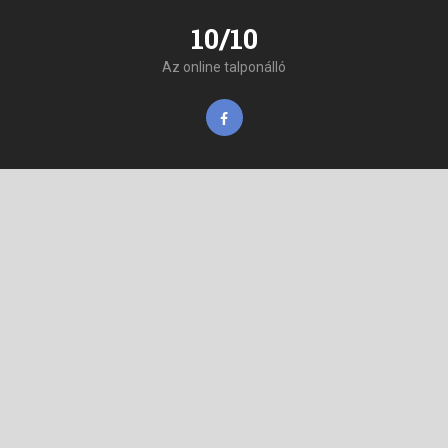
10/10
Az online talponálló