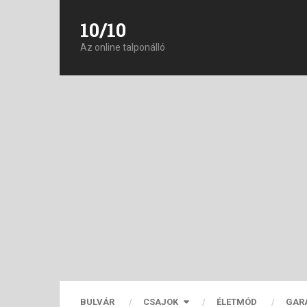
10/10
Az online talponálló
BULVÁR
CSAJOK
ÉLETMÓD
GAR