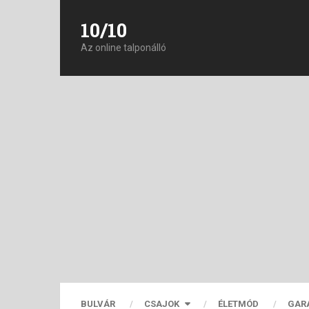
10/10
Az online talponálló
BULVÁR
CSAJOK
ÉLETMÓD
GAR