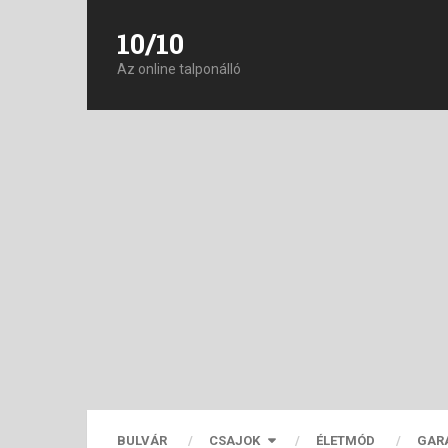
10/10
Az online talponálló
BULVÁR
CSAJOK
ÉLETMÓD
GAR