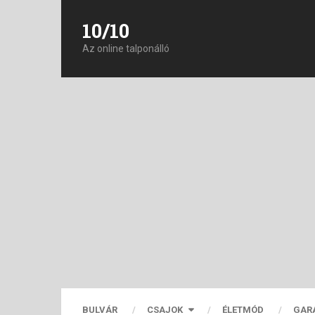
10/10
Az online talponálló
BULVÁR
CSAJOK
ÉLETMÓD
GAR