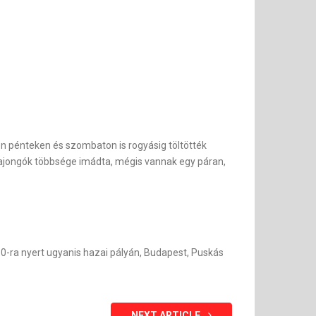
en pénteken és szombaton is rogyásig töltötték
 rajongók többsége imádta, mégis vannak egy páran,
0-ra nyert ugyanis hazai pályán, Budapest, Puskás
NEXT ARTICLE