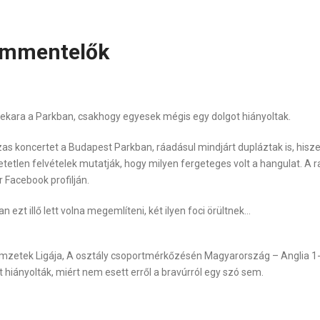
ommentelők
nekara a Parkban, csakhogy egyesek mégis egy dolgot hiányoltak.
as koncertet a Budapest Parkban, ráadásul mindjárt dupláztak is, hisz
tetlen felvételek mutatják, hogy milyen fergeteges volt a hangulat. A
Facebook profilján.
n ezt illő lett volna megemlíteni, két ilyen foci örültnek…
emzetek Ligája, A osztály csoportmérkőzésén Magyarország – Anglia 1-
hiányolták, miért nem esett erről a bravúrról egy szó sem.