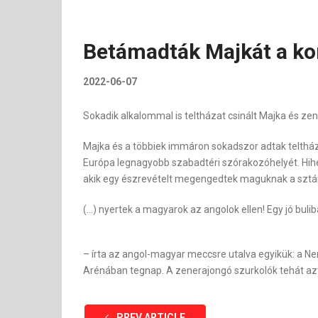
Betámadták Majkát a k
2022-06-07
Sokadik alkalommal is teltházat csinált Majka és ze
Majka és a többiek immáron sokadszor adtak teltház
Európa legnagyobb szabadtéri szórakozóhelyét. Hihe
akik egy észrevételt megengedtek maguknak a sztár 
(…) nyertek a magyarok az angolok ellen! Egy jó buliba
– írta az angol-magyar meccsre utalva egyikük: a N
Arénában tegnap. A zenerajongó szurkolók tehát azt 
PREV ARTICLE