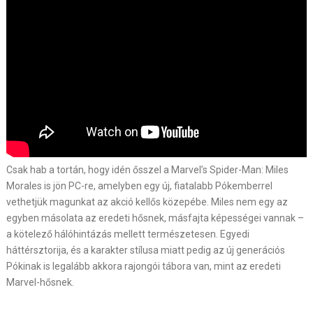
Csak hab a tortán, hogy idén ősszel a Marvel’s Spider-Man: Miles
Morales is jön PC-re, amelyben egy új, fiatalabb Pókemberrel
vethetjük magunkat az akció kellős közepébe. Miles nem egy az
egyben másolata az eredeti hősnek, másfajta képességei vannak –
a kötelező hálóhintázás mellett természetesen. Egyedi
háttérsztorija, és a karakter stílusa miatt pedig az új generációs
Pókinak is legalább akkora rajongói tábora van, mint az eredeti
Marvel-hősnek.