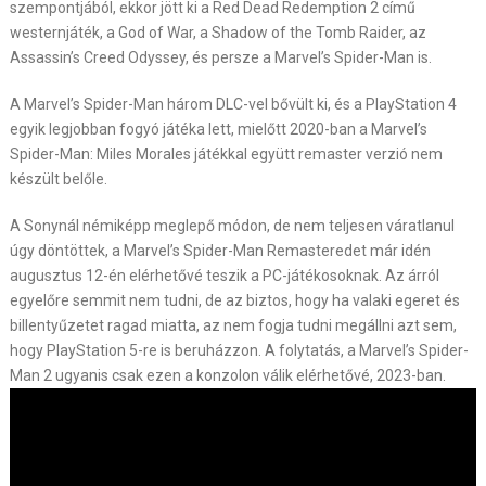
szempontjából, ekkor jött ki a Red Dead Redemption 2 című
westernjáték, a God of War, a Shadow of the Tomb Raider, az
Assassin’s Creed Odyssey, és persze a Marvel’s Spider-Man is.
A Marvel’s Spider-Man három DLC-vel bővült ki, és a PlayStation 4
egyik legjobban fogyó játéka lett, mielőtt 2020-ban a Marvel’s
Spider-Man: Miles Morales játékkal együtt remaster verzió nem
készült belőle.
A Sonynál némiképp meglepő módon, de nem teljesen váratlanul
úgy döntöttek, a Marvel’s Spider-Man Remasteredet már idén
augusztus 12-én elérhetővé teszik a PC-játékosoknak. Az árról
egyelőre semmit nem tudni, de az biztos, hogy ha valaki egeret és
billentyűzetet ragad miatta, az nem fogja tudni megállni azt sem,
hogy PlayStation 5-re is beruházzon. A folytatás, a Marvel’s Spider-
Man 2 ugyanis csak ezen a konzolon válik elérhetővé, 2023-ban.