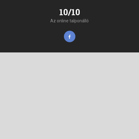
10/10
Az online talponálló