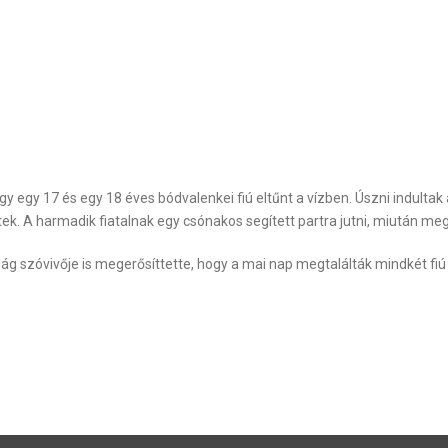
 egy 17 és egy 18 éves bódvalenkei fiú eltűnt a vízben. Úszni indultak 
. A harmadik fiatalnak egy csónakos segített partra jutni, miután megha
 szóvivője is megerősíttette, hogy a mai nap megtalálták mindkét fiú 