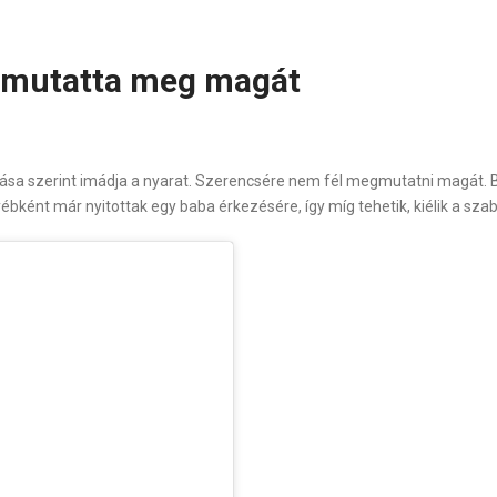
n mutatta meg magát
lása szerint imádja a nyarat. Szerencsére nem fél megmutatni magát. Ba
egyébként már nyitottak egy baba érkezésére, így míg tehetik, kiélik a s