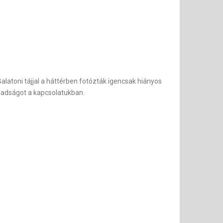
latoni tájjal a háttérben fotózták igencsak hiányos
zabadságot a kapcsolatukban.