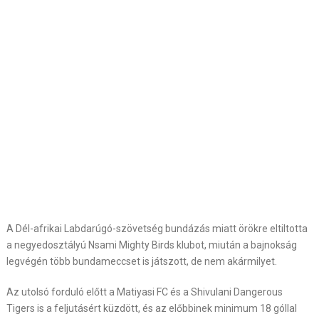
A Dél-afrikai Labdarúgó-szövetség bundázás miatt örökre eltiltotta
a negyedosztályú Nsami Mighty Birds klubot, miután a bajnokság
legvégén több bundameccset is játszott, de nem akármilyet.
Az utolsó forduló előtt a Matiyasi FC és a Shivulani Dangerous
Tigers is a feljutásért küzdött, és az előbbinek minimum 18 góllal