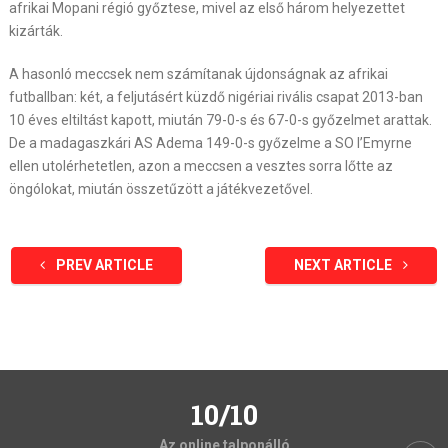
afrikai Mopani régió győztese, mivel az első három helyezettet
kizárták.
A hasonló meccsek nem számítanak újdonságnak az afrikai
futballban: két, a feljutásért küzdő nigériai rivális csapat 2013-ban
10 éves eltiltást kapott, miután 79-0-s és 67-0-s győzelmet arattak.
De a madagaszkári AS Adema 149-0-s győzelme a SO l’Emyrne
ellen utolérhetetlen, azon a meccsen a vesztes sorra lőtte az
öngólokat, miután összetűzött a játékvezetővel.
PREV ARTICLE
NEXT ARTICLE
10/10
Az online talponálló