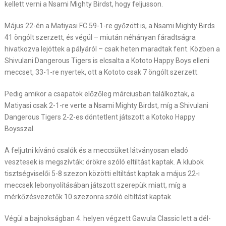
kellett verni a Nsami Mighty Birdst, hogy feljusson.
Május 22-én a Matiyasi FC 59-1-re győzött is, a Nsami Mighty Birds
41 öngólt szerzett, és végül – miután néhányan fáradtságra
hivatkozva lejöttek a pályáról – csak heten maradtak fent. Közben a
Shivulani Dangerous Tigers is elcsalta a Kototo Happy Boys elleni
meccset, 33-1-re nyertek, ott a Kototo csak 7 öngólt szerzett.
Pedig amikor a csapatok előzőleg márciusban találkoztak, a
Matiyasi csak 2-1-re verte a Nsami Mighty Birdst, míg a Shivulani
Dangerous Tigers 2-2-es döntetlent játszott a Kotoko Happy
Boysszal.
A feljutni kívánó csalók és a meccsüket látványosan eladó
vesztesek is megszívták: örökre szóló eltiltást kaptak. A klubok
tisztségviselői 5-8 szezon közötti eltiltást kaptak a május 22-i
meccsek lebonyolításában játszott szerepük miatt, míg a
mérkőzésvezetők 10 szezonra szóló eltiltást kaptak.
Végül a bajnokságban 4. helyen végzett Gawula Classic lett a dél-