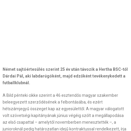
Német sajtóértesülés szerint 25 év után távozik a Hertha BSC-től
Dárdai Pál, aki labdarúgóként, majd edzőként tevékenykedett a
futballklubnál.
A Bild pénteki cikke szerint a 46 esztendős magyar szakember
beleegyezett szerződésének a felbontásába, és ezért
hétszámjegyű összeget kap az egyesülettől. A magyar válogatott
volt szövetségi kapitányának június végéig szólt a megállapodása
az első csapattal – amelytől novemberben menesztették –, a
junioroknál pedig határozatlan idejű kontraktussal rendelkezett, írja