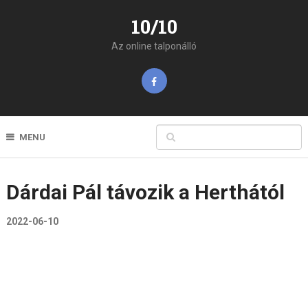
10/10
Az online talponálló
MENU
Dárdai Pál távozik a Herthától
2022-06-10