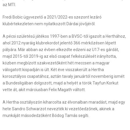
az MTI.
Fredi Bobic ügyvezető a 2021/2022-es szezont lezáró
klubértekezleten nem nyilatkozott Dárdai jövőjéről.
A pécsi születésű játékos 1997-ben a BVSC-től igazolt a Herthához,
ahol 2012 nyaráig klubrekordot jelentő 366 mérkőzésen lépett
pályára. Már abban az évben elkezdte edzeni az U17-es gárdát,
majd 2015-től 2019-ig az első csapat felkészülését irányította,
közben megbízott szakvezetőként hét meccsen a magyar
válogatott kispadján is ült. Két éve visszakerült a Hertha
korosztályos csapatához, aztán tavaly januártól novemberig ismét
a Bundesligában dolgozott, majd a helyét a török Tayfun Korkut
vette át, akit márciusban Felix Magath váltott.
A Hertha osztályozón kiharcolta az élvonalban maradást, majd egy
hete Sandro Schwarzot nevezték ki vezetőedzőnek, akinek a
munkáját másodedzőként Bódog Tamás segíti.