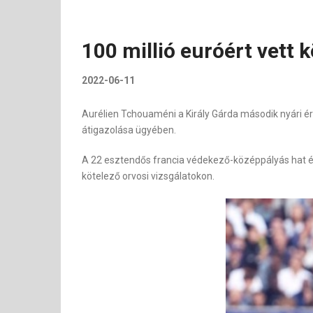
100 millió euróért vett 
2022-06-11
Aurélien Tchouaméni a Király Gárda második nyári é
átigazolása ügyében.
A 22 esztendős francia védekező-középpályás hat év
kötelező orvosi vizsgálatokon.