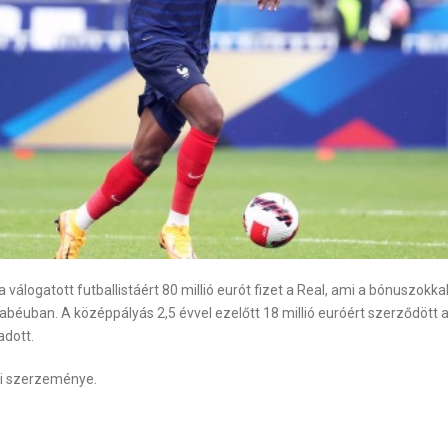
válogatott futballistáért 80 millió eurót fizet a Real, ami a bónuszokkal 
nabéuban. A középpályás 2,5 évvel ezelőtt 18 millió euróért szerződöt
adott.
li szerzeménye.