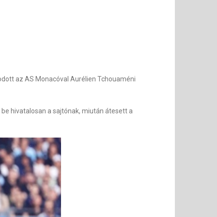
apodott az AS Monacóval Aurélien Tchouaméni
be hivatalosan a sajtónak, miután átesett a