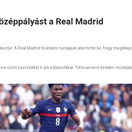
középpályást a Real Madrid
rkezője. A Real Madrid hivatalos honlapján jelentette be, hogy megáll
re szóló szerződést ír alá a Blancókkal. Tchouaménit kedden mutatják 