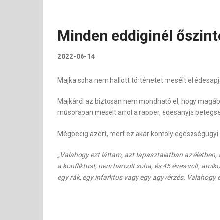
Minden eddiginél őszint
2022-06-14
Majka soha nem hallott történetet mesélt el édesapjá
Majkáról az biztosan nem mondható el, hogy magában 
műsorában mesélt arról a rapper, édesanyja betegsé
Mégpedig azért, mert ez akár komoly egészségügyi 
„Valahogy ezt láttam, azt tapasztalatban az életben, 
a konfliktust, nem harcolt soha, és 45 éves volt, am
egy rák, egy infarktus vagy egy agyvérzés. Valahogy