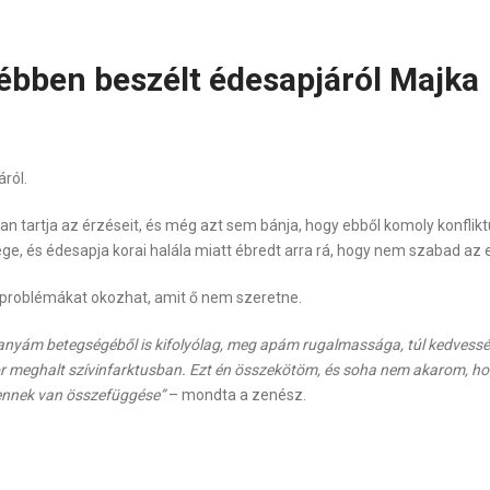
ébben beszélt édesapjáról Majka
ról.
tartja az érzéseit, és még azt sem bánja, hogy ebből komoly konfliktus
ge, és édesapja korai halála miatt ébredt arra rá, hogy nem szabad a
problémákat okozhat, amit ő nem szeretne.
anyám betegségéből is kifolyólag, meg apám rugalmassága, túl kedvessége 
ikor meghalt szívinfarktusban. Ezt én összekötöm, és soha nem akarom, ho
 ennek van összefüggése”
– mondta a zenész.