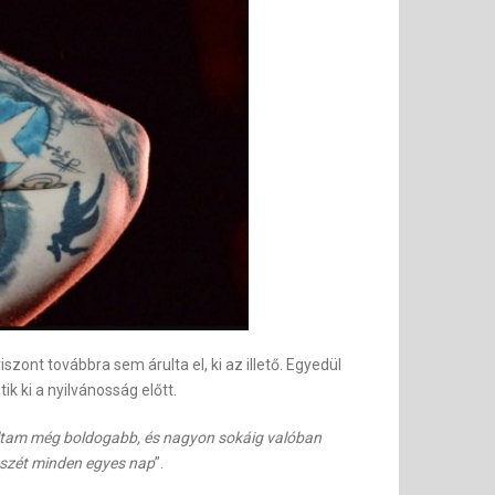
zont továbbra sem árulta el, ki az illető. Egyedül
k ki a nyilvánosság előtt.
voltam még boldogabb, és nagyon sokáig valóban
k szét minden egyes nap
”.