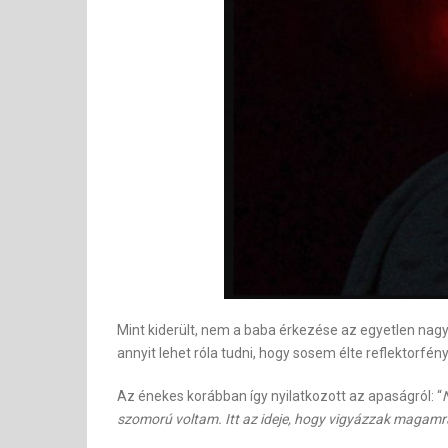
Mint kiderült, nem a baba érkezése az egyetlen nagy v
annyit lehet róla tudni, hogy sosem élte reflektorfén
Az énekes korábban így nyilatkozott az apaságról: “
szomorú voltam. Itt az ideje, hogy vigyázzak magamra