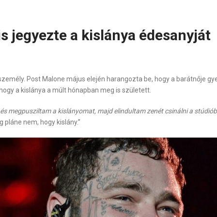
is jegyezte a kislánya édesanyját
 személy. Post Malone május elején harangozta be, hogy a barátnője gy
hogy a kislánya a múlt hónapban meg is született.
és megpusziltam a kislányomat, majd elindultam zenét csinálni a stúdió
g pláne nem, hogy kislány.”