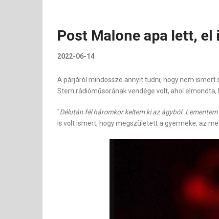
Post Malone apa lett, el 
2022-06-14
A párjáról mindössze annyit tudni, hogy nem ismert
Stern rádióműsorának vendége volt, ahol elmondta, 
“
Délután fél háromkor keltem ki az ágyból. Lementem 
is volt ismert, hogy megszületett a gyermeke, az me