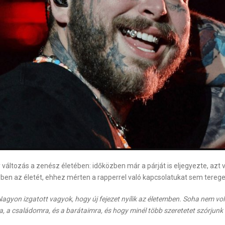
áltozás a zenész életében: időközben már a párját is eljegyezte, azt vis
yben az életét, ehhez mérten a rapperrel való kapcsolatukat sem teregeti
Nagyon izgatott vagyok, hogy új fejezet nyílik az életemben. Soha nem 
, a családomra, és a barátaimra, és hogy minél több szeretetet szórjun