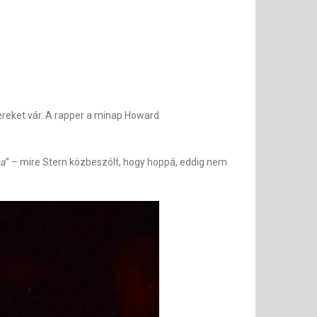
ereket vár. A rapper a minap Howard
ba
” – mire Stern közbeszólt, hogy hoppá, eddig nem