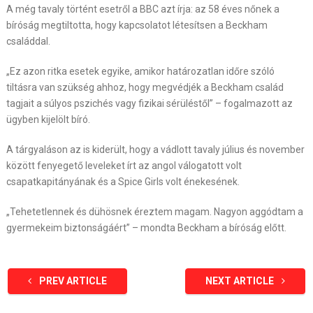
A még tavaly történt esetről a BBC azt írja: az 58 éves nőnek a
bíróság megtiltotta, hogy kapcsolatot létesítsen a Beckham
családdal.
„Ez azon ritka esetek egyike, amikor határozatlan időre szóló
tiltásra van szükség ahhoz, hogy megvédjék a Beckham család
tagjait a súlyos pszichés vagy fizikai sérüléstől” – fogalmazott az
ügyben kijelölt bíró.
A tárgyaláson az is kiderült, hogy a vádlott tavaly július és november
között fenyegető leveleket írt az angol válogatott volt
csapatkapitányának és a Spice Girls volt énekesének.
„Tehetetlennek és dühösnek éreztem magam. Nagyon aggódtam a
gyermekeim biztonságáért” – mondta Beckham a bíróság előtt.
PREV ARTICLE
NEXT ARTICLE