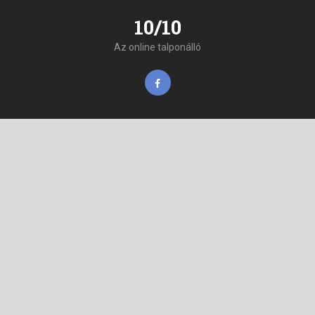
10/10
Az online talponálló