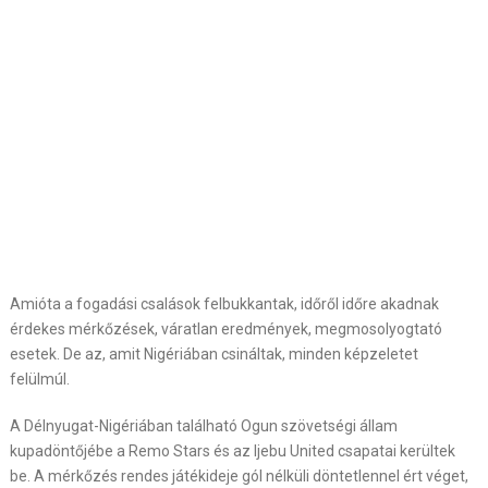
Amióta a fogadási csalások felbukkantak, időről időre akadnak
érdekes mérkőzések, váratlan eredmények, megmosolyogtató
esetek. De az, amit Nigériában csináltak, minden képzeletet
felülmúl.
A Délnyugat-Nigériában található Ogun szövetségi állam
kupadöntőjébe a Remo Stars és az Ijebu United csapatai kerültek
be. A mérkőzés rendes játékideje gól nélküli döntetlennel ért véget,