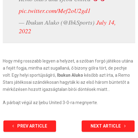
pic.twitter.com/Mef2oU2gd1
— Ibukun Aluko (@IbkSports)
July 14,
2022
Hogy még rosszabb legyen a helyzet, a szóban forgó játékos utána
a fejét fogja, mintha azt sugallaná, ő bizony gólra tört, de pechje
volt. Egy helyi sportújságíró,
Ibukun Aluko
később azt írta, a Remo
Stars játékosai szándékosan hagyták ki az első három büntetőt a
mérkőzésen hozott igazságtalan bírói döntések miatt…
A párbajt végül az Ijebu United 3-0-ra megnyerte.
PREV ARTICLE
NEXT ARTICLE