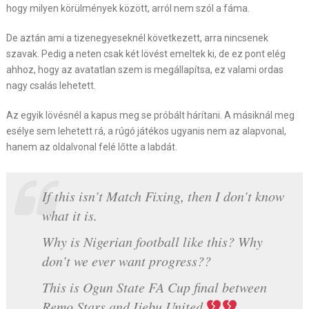
hogy milyen körülmények között, arról nem szól a fáma.
De aztán ami a tizenegyeseknél következett, arra nincsenek
szavak. Pedig a neten csak két lövést emeltek ki, de ez pont elég
ahhoz, hogy az avatatlan szem is megállapítsa, ez valami ordas
nagy csalás lehetett.
Az egyik lövésnél a kapus meg se próbált hárítani. A másiknál meg
esélye sem lehetett rá, a rúgó játékos ugyanis nem az alapvonal,
hanem az oldalvonal felé lőtte a labdát.
If this isn’t Match Fixing, then I don’t know
what it is.
Why is Nigerian football like this? Why
don’t we ever want progress??
This is Ogun State FA Cup final between
Remo Stars and Ijebu United