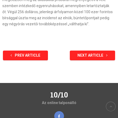
szemben intézkedő egyenruhásokat, amennyiben letartóztatják
őt. Végül 256 dolláros, jelenlegi árfolyamon közel 100 ezer forintos
bírsággal úszta meg az incidenst az elnök, büntetőpontjait pedig
egy négyórás vezetői továbbképzéssel „válthatja ki”.
PREV ARTICLE
NEXT ARTICLE
10/10
Az online talponálló