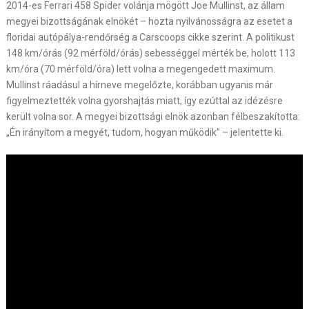
2014-es Ferrari 458 Spider volánja mögött Joe Mullinst, az állam
megyei bizottságának elnökét – hozta nyilvánosságra az esetet a
floridai autópálya-rendőrség a Carscoops cikke szerint. A politikust
148 km/órás (92 mérföld/órás) sebességgel mérték be, holott 113
km/óra (70 mérföld/óra) lett volna a megengedett maximum.
Mullinst ráadásul a hírneve megelőzte, korábban ugyanis már
figyelmeztették volna gyorshajtás miatt, így ezúttal az idézésre
került volna sor. A megyei bizottsági elnök azonban félbeszakította:
„Én irányítom a megyét, tudom, hogyan működik” – jelentette ki.