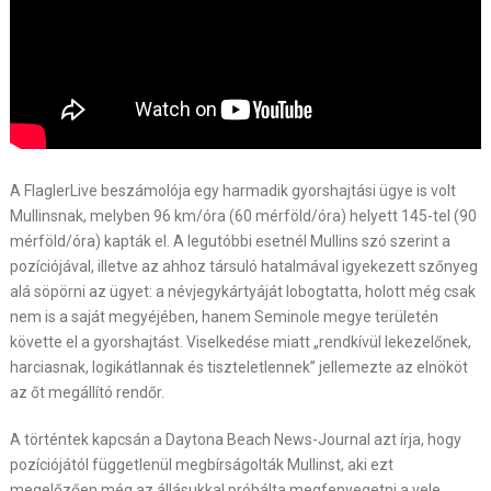
A FlaglerLive beszámolója egy harmadik gyorshajtási ügye is volt
Mullinsnak, melyben 96 km/óra (60 mérföld/óra) helyett 145-tel (90
mérföld/óra) kapták el. A legutóbbi esetnél Mullins szó szerint a
pozíciójával, illetve az ahhoz társuló hatalmával igyekezett szőnyeg
alá söpörni az ügyet: a névjegykártyáját lobogtatta, holott még csak
nem is a saját megyéjében, hanem Seminole megye területén
követte el a gyorshajtást. Viselkedése miatt „rendkívül lekezelőnek,
harciasnak, logikátlannak és tiszteletlennek” jellemezte az elnököt
az őt megállító rendőr.
A történtek kapcsán a Daytona Beach News-Journal azt írja, hogy
pozíciójától függetlenül megbírságolták Mullinst, aki ezt
megelőzően még az állásukkal próbálta megfenyegetni a vele