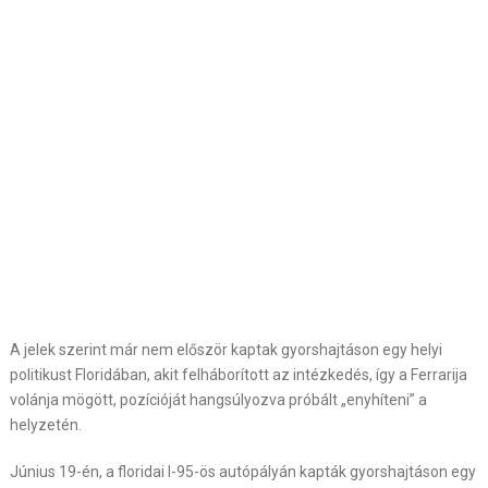
A jelek szerint már nem először kaptak gyorshajtáson egy helyi
politikust Floridában, akit felháborított az intézkedés, így a Ferrarija
volánja mögött, pozícióját hangsúlyozva próbált „enyhíteni” a
helyzetén.
Június 19-én, a floridai I-95-ös autópályán kapták gyorshajtáson egy