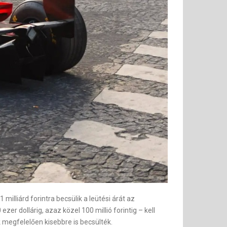
milliárd forintra becsülik a leütési árát az
r dollárig, azaz közel 100 millió forintig – kell
k megfelelően kisebbre is becsülték.