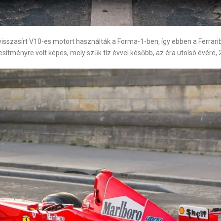
isszasírt V10-es motort használták a Forma-1-ben, így ebben a Ferrariban
esítményre volt képes, mely szűk tíz évvel később, az éra utolsó évére, 