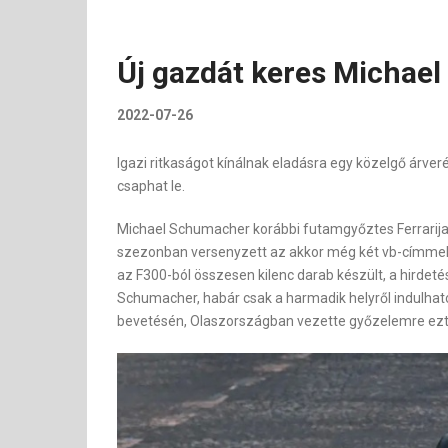
Új gazdát keres Michael
2022-07-26
Igazi ritkaságot kínálnak eladásra egy közelgő árve
csaphat le.
Michael Schumacher korábbi futamgyőztes Ferrarija 
szezonban versenyzett az akkor még két vb-címmel re
az F300-ból összesen kilenc darab készült, a hirdet
Schumacher, habár csak a harmadik helyről indulhato
bevetésén, Olaszországban vezette győzelemre ezt 