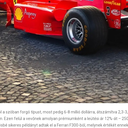
a szóban forgó típust, most pedig 6-8 millió dollárra, átszámítva 2,3-3,1 
. Ezen felül a vevőnek amolyan prémiumként a leütési ár 12%-át – 250 eze
sbé sikeres példányt adtak el a Ferrari F300-ból, melynek értékét enne