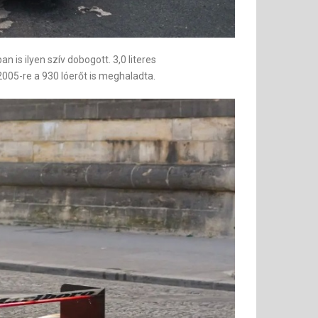
 is ilyen szív dobogott. 3,0 literes
2005-re a 930 lóerőt is meghaladta.