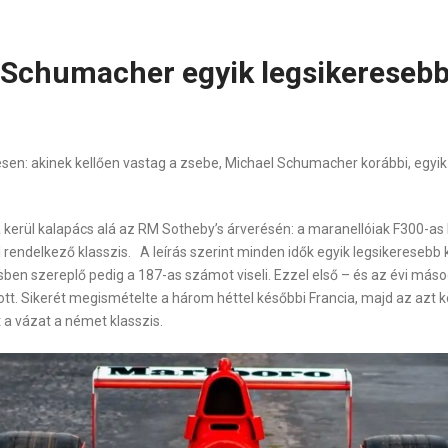
 Schumacher egyik legsikeresebb
résen: akinek kellően vastag a zsebe, Michael Schumacher korábbi, egyi
kerül kalapács alá az RM Sotheby’s árverésén: a maranellóiak F300-a
ndelkező klasszis. A leírás szerint minden idők egyik legsikeresebb k
ésben szereplő pedig a 187-as számot viseli. Ezzel első – és az évi más
tt. Sikerét megismételte a három héttel későbbi Francia, majd az azt kö
a vázat a német klasszis.