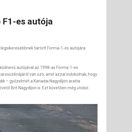
 F1-es autója
k legsikeresebbnek tartott Forma-1-es autójára
s kódnevű autójával az 1998-as Forma-1-es
arosszériájáról van szó, amit azzal indokolnak, hogy
odik – győzelmét a Kanadai Nagydíjon aratta
vető Brit Nagydíjon is. Ezt követően még utolsó