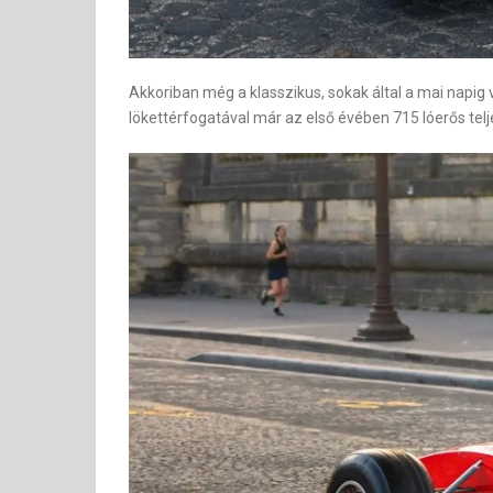
Akkoriban még a klasszikus, sokak által a mai napig v
lökettérfogatával már az első évében 715 lóerős telj