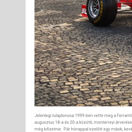
Jelenlegi tulajdonosa 1999-ben vette meg a Ferraritól 
augusztus 18-a és 20-a közötti, monterreyi árverésen
még kifizetnie. Pár hónappal ezelőtt egy másik, kevé