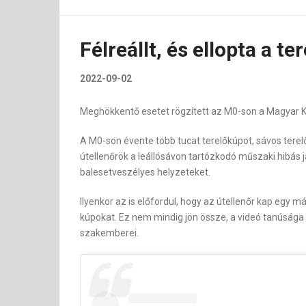
Félreállt, és ellopta a t
2022-09-02
Meghökkentő esetet rögzített az M0-son a Magyar K
A M0-son évente több tucat terelőkúpot, sávos terel
útellenőrök a leállósávon tartózkodó műszaki hibás 
balesetveszélyes helyzeteket.
Ilyenkor az is előfordul, hogy az útellenőr kap egy 
kúpokat. Ez nem mindig jön össze, a videó tanúsága 
szakemberei.