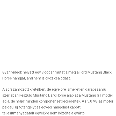
Gyári videók helyett egy vlogger mutatja meg a Ford Mustang Black
Horse hangját, ami nem is okoz csalódást.
A sorszámozott kivitelben, de egyelőre ismeretlen darabszámú
szériában készülő Mustang Dark Horse alapját a Mustang GT modell
adja, de majd’ minden komponensét lecserélték. Az 5.0 V8-as motor
például új főtengelyt és egyedi hangolást kapott,
teljesítményadatait egyelőre nem közölte a gyártó.