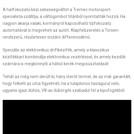
A hatfokozatú kézi sebességváltót a Tremec motorsport-
specialista szállítja, a váltógombot titánból nyomtatták hozzá. Ha
nagyon akarja valaki, kormányról kapcsolható tízfokozatú
automatával is megveheti az autót. Alapfelszerelés a Torsen-
rendszerű, részletesen önzáró differenciálmű.
Speciális az elektronikus driftkézifék, amely a klasszikus
kézifékkart kombinálja elektronikus vezérléssel, és amely kezdők
számára is megkönnyíti a hátsó kerék megcsúsztatását.
Tehát az még nem derült ki, hány lóerőt termel, de az már garantált,
hogy felkelti az utca figyelmét, ha a tulajdonos hazagurul vele,
ugyanis igazi dühös, V8-as dübörgés szabadul fel a kipufogókból.