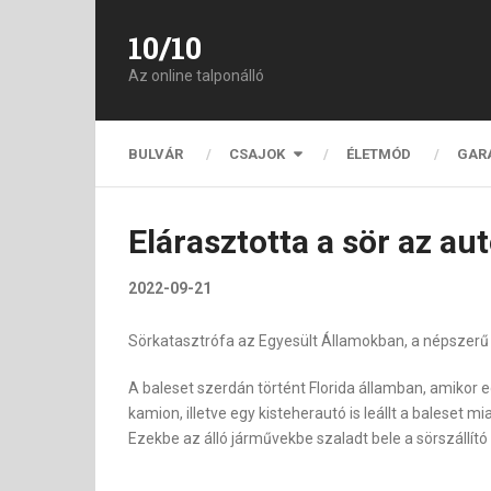
10/10
Az online talponálló
BULVÁR
CSAJOK
ÉLETMÓD
GAR
Elárasztotta a sör az au
2022-09-21
Sörkatasztrófa az Egyesült Államokban, a népszerű 
A baleset szerdán történt Florida államban, amikor eg
kamion, illetve egy kisteherautó is leállt a baleset m
Ezekbe az álló járművekbe szaladt bele a sörszállít