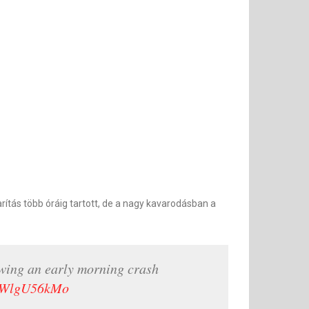
arítás több óráig tartott, de a nagy kavarodásban a
wing an early morning crash
/mWlgU56kMo