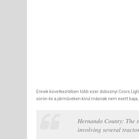
Ennek következtében több ezer doboznyi Coors Light ár
sörön és a járműveken kívül másnak nem esett baja,
Hernando County: The s
involving several tractor