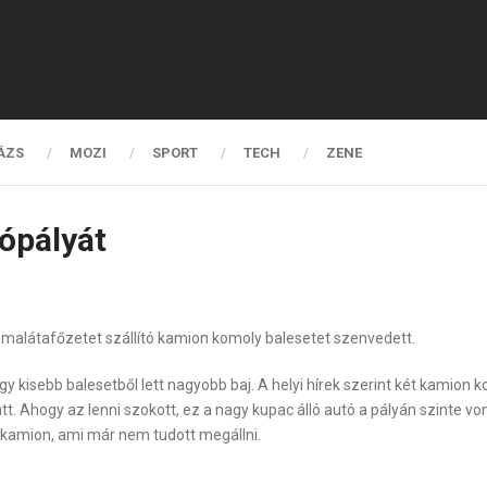
ÁZS
MOZI
SPORT
TECH
ZENE
tópályát
malátafőzetet szállító kamion komoly balesetet szenvedett.
y kisebb balesetből lett nagyobb baj. A helyi hírek szerint két kamion k
iatt. Ahogy az lenni szokott, ez a nagy kupac álló autó a pályán szinte v
ó kamion, ami már nem tudott megállni.