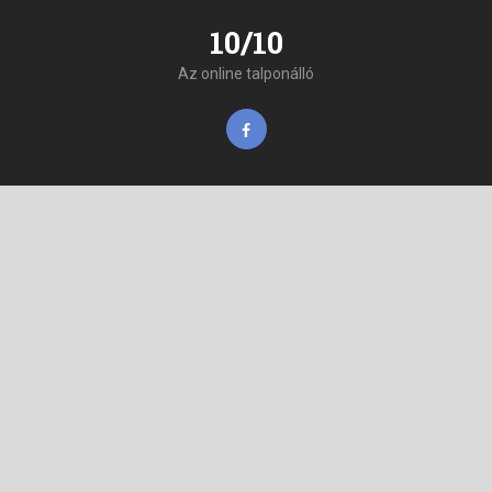
10/10
Az online talponálló