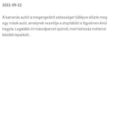
2022-09-22
A kamerás autót a megengedett sebességet túllépve előzte meg
egy másik autó, amelynek vezetője a stoptáblát is figyelmen kívül
hagyta. Legalább öt másodpercet spórolt, mert kétszáz méterrel
később leparkolt…