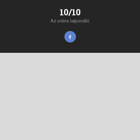
10/10
Az online talponálló