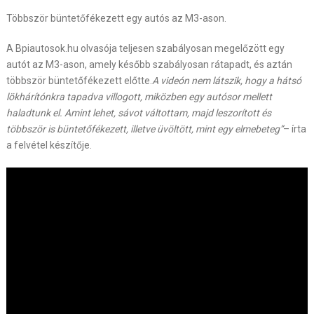
Többször büntetőfékezett egy autós az M3-ason.
A Bpiautosok.hu olvasója teljesen szabályosan megelőzött egy
autót az M3-ason, amely később szabályosan rátapadt, és aztán
többször büntetőfékezett előtte.
A videón nem látszik, hogy a hátsó
lökhárítónkra tapadva villogott, miközben egy autósor mellett
haladtunk el. Amint lehet, sávot váltottam, majd leszorított és
többször is büntetőfékezett, illetve üvöltött, mint egy elmebeteg”
– írta
a felvétel készítője.