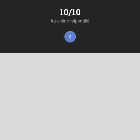
10/10
Az online talponálló