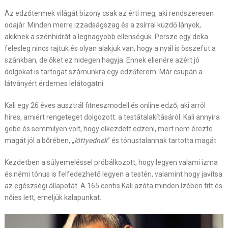
Az edzőtermek világát bizony csak az érti meg, aki rendszeresen
odajár. Minden merre izzadságszag és a zsírral küzdő lányok,
akiknek a szénhidrát a legnagyobb ellenségük. Persze egy deka
felesleg nincs rajtuk és olyan alakjuk van, hogy a nyál is összefut a
szánkban, de őket ez hidegen hagyja. Ennek ellenére azért jó
dolgokat is tartogat számunkra egy edzőterem. Már csupán a
látványért érdemes lelátogatni.
Kali egy 26 éves ausztrál fitneszmodell és online edző, aki arról
híres, amiért rengeteget dolgozott: a testátalakításáról. Kali annyira
gebe és semmilyen volt, hogy elkezdett edzeni, mert nem érezte
magát jól a bőrében, „
löttyednek
” és tónustalannak tartotta magát.
Kezdetben a súlyemeléssel próbálkozott, hogy legyen valami izma
és némi tónus is felfedezhető legyen a testén, valamint hogy javítsa
az egészségi állapotát. A 165 centis Kali azóta minden ízében fitt és
nőies lett, emeljük kalapunkat.