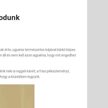
modunk
nak érte, ugyanis természetes bájával bárkit képes
n áll és nem kell azon agyalnia, hogy mit engedhet
k neki a reggeli kávét, a friss péksüteményt,
 hogy a közelében legyünk.