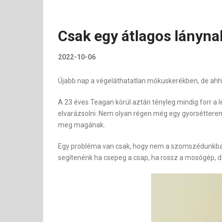
Csak egy átlagos lányna
2022-10-06
Újabb nap a végeláthatatlan mókuskerékben, de ahhoz
A 23 éves Teagan körül aztán tényleg mindig forr a l
elvarázsolni. Nem olyan régen még egy gyorsétteremb
meg magának.
Egy probléma van csak, hogy nem a szomszédunkban la
segítenénk ha csepeg a csap, ha rossz a mosógép, de