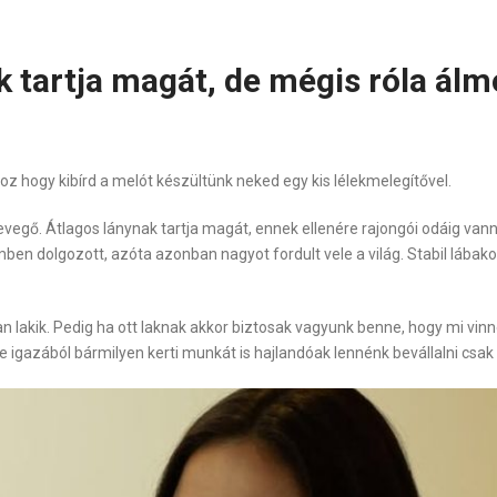
k tartja magát, de mégis róla ál
 hogy kibírd a melót készültünk neked egy kis lélekmelegítővel.
evegő. Átlagos lánynak tartja magát, ennek ellenére rajongói odáig van
en dolgozott, azóta azonban nagyot fordult vele a világ. Stabil lábako
kik. Pedig ha ott laknak akkor biztosak vagyunk benne, hogy mi vinnén
 igazából bármilyen kerti munkát is hajlandóak lennénk bevállalni csak