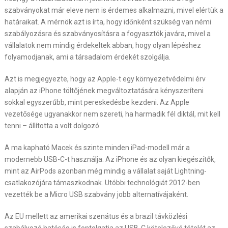
szabványokat már eleve nem is érdemes alkalmazni, mivel elértük a
határaikat. A mérnök azt is írta, hogy időnként szükség van némi
szabályozásra és szabványosításra a fogyasztók javára, mivel a
vállalatok nem mindig érdekeltek abban, hogy olyan lépéshez
folyamodjanak, ami a társadalom érdekét szolgálja.
Azt is megjegyezte, hogy az Apple-t egy környezetvédelmi érv
alapján az iPhone töltőjének megváltoztatására kényszeríteni
sokkal egyszerűbb, mint pereskedésbe kezdeni. Az Apple
vezetősége ugyanakkor nem szereti, ha harmadik fél diktál, mit kell
tenni – állította a volt dolgozó.
A ma kapható Macek és szinte minden iPad-modell már a
modernebb USB-C-t használja. Az iPhone és az olyan kiegészítők,
mint az AirPods azonban még mindig a vállalat saját Lightning-
csatlakozójára támaszkodnak. Utóbbi technológiát 2012-ben
vezették be a Micro USB szabvány jobb alternatívájaként.
Az EU mellett az amerikai szenátus és a brazil távközlési