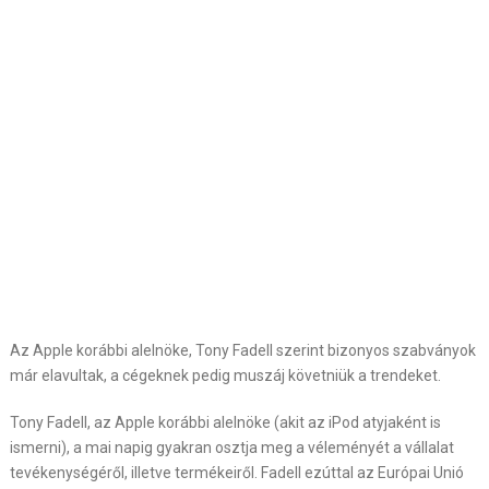
Az Apple korábbi alelnöke, Tony Fadell szerint bizonyos szabványok
már elavultak, a cégeknek pedig muszáj követniük a trendeket.
Tony Fadell, az Apple korábbi alelnöke (akit az iPod atyjaként is
ismerni), a mai napig gyakran osztja meg a véleményét a vállalat
tevékenységéről, illetve termékeiről. Fadell ezúttal az Európai Unió