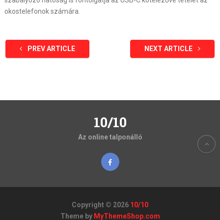
szabályozó hatóság is fontolgatja az USB-C kötelezővé tételét az
okostelefonok számára.
PREV ARTICLE
NEXT ARTICLE
10/10
Az online talponálló
Copyright © 2026
10/10
Theme by
MyThemeShop.com