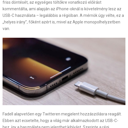
friss döntését, az egységes töltőkre vonatkozó előírást
kommentálta, ami alapján az iPhone-oknál is követelmény lesz az
USB-C használata – legalábbis a régióban. A mérnök úgy vélte, ez a
„helyes irány”, főként azért is, mivel az Apple monopolhelyzetben
van.
Fadell alapvetően egy Twitteren megjelent hozzászólásra reagált.
Ebben azt ecsetelte, hogy a világ már alkalmazkodott az USB-C-
hez, így a használata nem jelenthet kihívást. Szerinte a régi