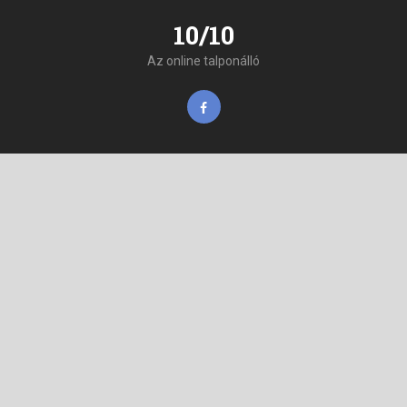
10/10
Az online talponálló