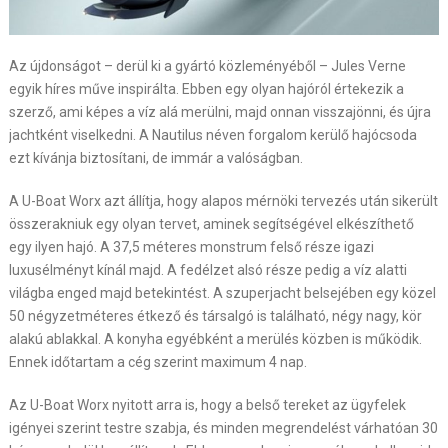
Az újdonságot – derül ki a gyártó közleményéből – Jules Verne
egyik híres műve inspirálta. Ebben egy olyan hajóról értekezik a
szerző, ami képes a víz alá merülni, majd onnan visszajönni, és újra
jachtként viselkedni. A Nautilus néven forgalom kerülő hajócsoda
ezt kívánja biztosítani, de immár a valóságban.
A U-Boat Worx azt állítja, hogy alapos mérnöki tervezés után sikerült
összerakniuk egy olyan tervet, aminek segítségével elkészíthető
egy ilyen hajó. A 37,5 méteres monstrum felső része igazi
luxusélményt kínál majd. A fedélzet alsó része pedig a víz alatti
világba enged majd betekintést. A szuperjacht belsejében egy közel
50 négyzetméteres étkező és társalgó is található, négy nagy, kör
alakú ablakkal. A konyha egyébként a merülés közben is működik.
Ennek időtartam a cég szerint maximum 4 nap.
Az U-Boat Worx nyitott arra is, hogy a belső tereket az ügyfelek
igényei szerint testre szabja, és minden megrendelést várhatóan 30