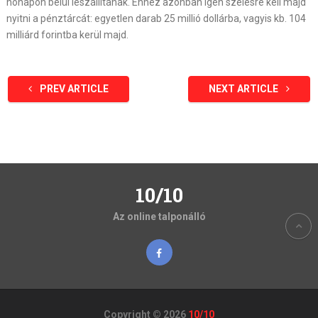
hónapon belül leszállítanak. Ehhez azonban igen szélesre kell majd
nyitni a pénztárcát: egyetlen darab 25 millió dollárba, vagyis kb. 104
milliárd forintba kerül majd.
PREV ARTICLE
NEXT ARTICLE
10/10
Az online talponálló
Copyright © 2026
10/10