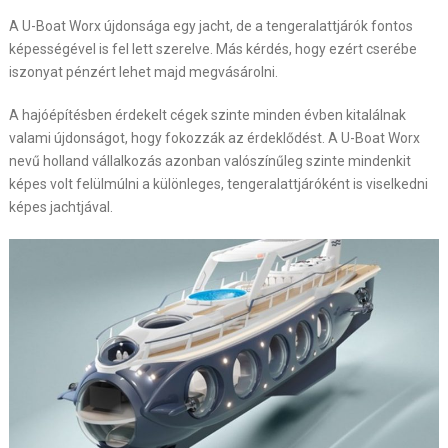
A U-Boat Worx újdonsága egy jacht, de a tengeralattjárók fontos
képességével is fel lett szerelve. Más kérdés, hogy ezért cserébe
iszonyat pénzért lehet majd megvásárolni.
A hajóépítésben érdekelt cégek szinte minden évben kitalálnak
valami újdonságot, hogy fokozzák az érdeklődést. A U-Boat Worx
nevű holland vállalkozás azonban valószínűleg szinte mindenkit
képes volt felülmúlni a különleges, tengeralattjáróként is viselkedni
képes jachtjával.