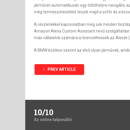
járművet automatikusan egy töltőhelyre navigálni; a
még természetesebbé teszik majd a sofőr és a kocs
A részletekkel kapcsolatban még sok minden tisztázás
Amazon Alexa Custom Assistant nevű szolgáltatásra 
más vállalatok számára is licencelhessék az Alexát.)
A BMW közlése szerint az első olyan járművek, amike
PREV ARTICLE
10/10
Az online talponálló