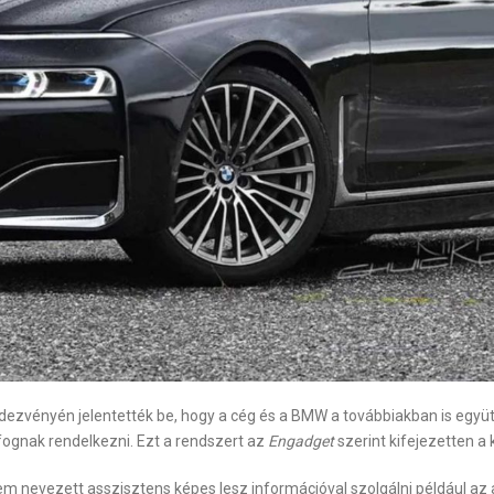
zvényén jelentették be, hogy a cég és a BMW a továbbiakban is együt
 fognak rendelkezni. Ezt a rendszert az
Engadget
szerint kifejezetten a 
em nevezett asszisztens képes lesz információval szolgálni például az 