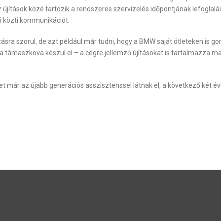
z újítások közé tartozik a rendszeres szervizelés időpontjának lefoglal
i közti kommunikációt.
ra szorul, de azt például már tudni, hogy a BMW saját ötleteken is gond
támaszkova készül el – a cégre jellemző újításokat is tartalmazza m
t már az újabb generációs asszisztenssel látnak el, a következő két év