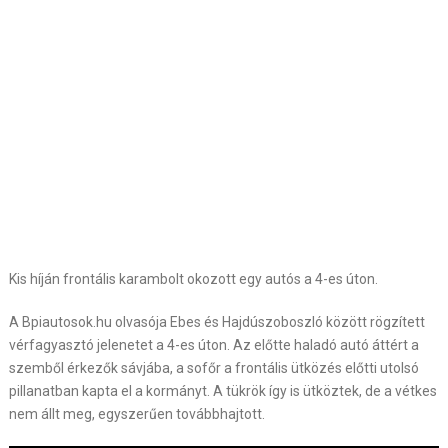
Kis híján frontális karambolt okozott egy autós a 4-es úton.
A Bpiautosok.hu olvasója Ebes és Hajdúszoboszló között rögzített
vérfagyasztó jelenetet a 4-es úton. Az előtte haladó autó áttért a
szemből érkezők sávjába, a sofőr a frontális ütközés előtti utolsó
pillanatban kapta el a kormányt. A tükrök így is ütköztek, de a vétkes
nem állt meg, egyszerűen továbbhajtott.