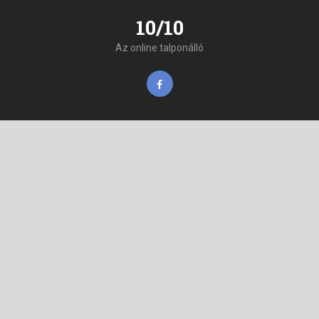
10/10
Az online talponálló