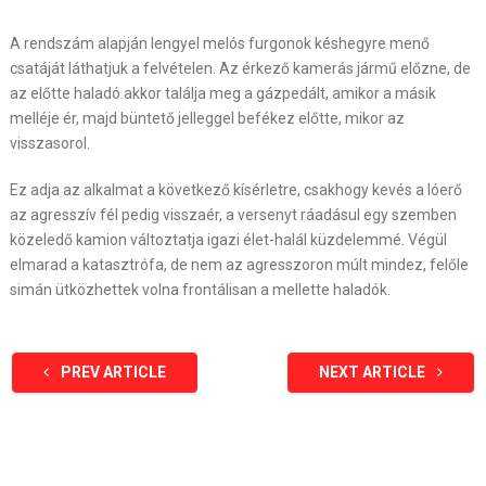
A rendszám alapján lengyel melós furgonok késhegyre menő
csatáját láthatjuk a felvételen. Az érkező kamerás jármű előzne, de
az előtte haladó akkor találja meg a gázpedált, amikor a másik
melléje ér, majd büntető jelleggel befékez előtte, mikor az
visszasorol.
Ez adja az alkalmat a következő kísérletre, csakhogy kevés a lóerő
az agresszív fél pedig visszaér, a versenyt ráadásul egy szemben
közeledő kamion változtatja igazi élet-halál küzdelemmé. Végül
elmarad a katasztrófa, de nem az agresszoron múlt mindez, felőle
simán ütközhettek volna frontálisan a mellette haladók.
PREV ARTICLE
NEXT ARTICLE