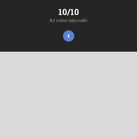
10/10
Az online talponálló