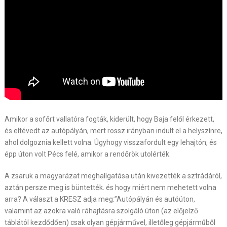
Amikor a sofőrt vallatóra fogták, kiderült, hogy Baja felől érkezett,
és eltévedt az autópályán, mert rossz irányban indult el a helyszínre,
ahol dolgoznia kellett volna. Úgyhogy visszafordult egy lehajtón, és
épp úton volt Pécs felé, amikor a rendőrök utolérték.
A zsaruk a magyarázat meghallgatása után kivezették a sztrádáról,
aztán persze meg is büntették. és hogy miért nem mehetett volna
arra? A választ a KRESZ adja meg:”Autópályán és autóúton,
valamint az azokra való ráhajtásra szolgáló úton (az előjelző
táblától kezdődően) csak olyan gépjárművel, illetőleg gépjárműből