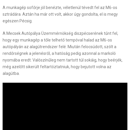
A munkagép sofőrje jól benézte, véletlenül tévedt fel az M6-os
sztrádára. Aztán ha már ott volt, akkor úgy gondolta, el is megy
egészen Pécsig.
A Mecsek Autópálya Üzemmérnökség diszpécserének tűnt fel,
hogy egy munkagép a tőle telhető tempóval halad az M6-os
autópályán az alagútrendszer felé. Miután felocsúdott, szólt a
rendőrségnek a jelenésről, a hatóság pedig azonnal a markoló
nyomába eredt. Valószínűleg nem tartott túl sokáig, hogy beérjék,
még azelőtt sikerült feltartóztatniuk, hogy bejutott volna az
alagútba.