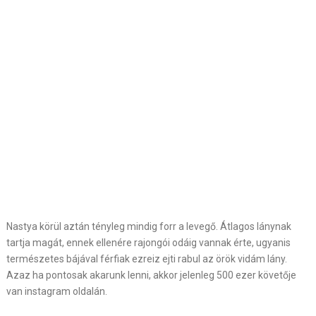
Nastya körül aztán tényleg mindig forr a levegő. Átlagos lánynak
tartja magát, ennek ellenére rajongói odáig vannak érte, ugyanis
természetes bájával férfiak ezreiz ejti rabul az örök vidám lány.
Azaz ha pontosak akarunk lenni, akkor jelenleg 500 ezer követője
van instagram oldalán.