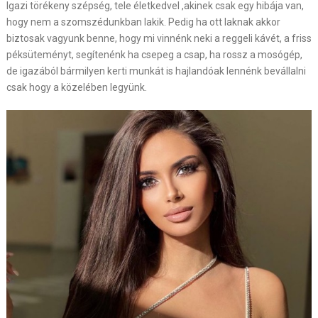
Igazi törékeny szépség, tele életkedvel ,akinek csak egy hibája van,
hogy nem a szomszédunkban lakik. Pedig ha ott laknak akkor
biztosak vagyunk benne, hogy mi vinnénk neki a reggeli kávét, a friss
péksüteményt, segítenénk ha csepeg a csap, ha rossz a mosógép,
de igazából bármilyen kerti munkát is hajlandóak lennénk bevállalni
csak hogy a közelében legyünk.