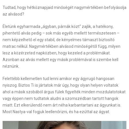
Tudtad, hogy hétköznapjaid minőségét nagymértékben befolyásolja
az alvásod?
Életünk egyharmada „ágyban, párnák közt“ zajlik, a hatékony,
pihentető alvás pedig – sok más egyéb mellett természetesen –
nem képzelhető el egy stabil, de kényelmes támaszt biztosító
matrac nélkül. Nagymértékben alvásod minőségétől függ, milyen
lesz a közérzeted napközben, hogy kezeled a problémákat.
Azonban az alvás mellett egy másik problémával is szembe kell
néznünk.
Felettébb kellemetlen tud lenni amikor egy ágyrugó hangosan
nyiszog. Biztos Ti is jártatok már úgy, hogy olyan helyen voltatok
ahol a másik szobából árgus fülek figyelték minden mozdulatotokat
vagy éppen nem tudtatok aludni a szomszédban tartott hangok
miatt. Ezt elkerülendő nem árt néha karbantartani az ágyunkat is.
Most Nastya-val fogjuk leellenőrizni, és ha ezúttal az ágyat.