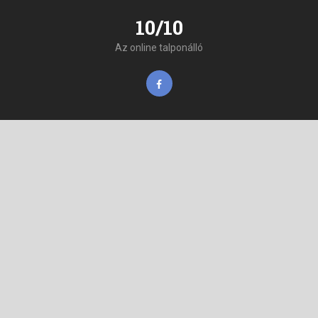
10/10
Az online talponálló