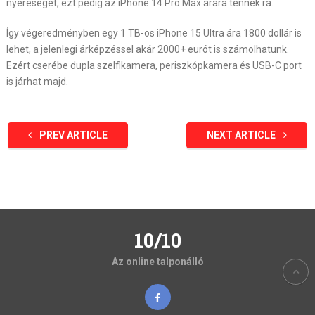
nyereségét, ezt pedig az iPhone 14 Pro Max árára tennék rá.
Így végeredményben egy 1 TB-os iPhone 15 Ultra ára 1800 dollár is
lehet, a jelenlegi árképzéssel akár 2000+ eurót is számolhatunk.
Ezért cserébe dupla szelfikamera, periszkópkamera és USB-C port
is járhat majd.
PREV ARTICLE
NEXT ARTICLE
10/10
Az online talponálló