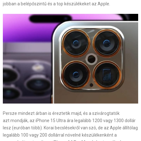
jobban a belépőszintű és a top készülékeket az Apple.
Persze mindezt árban is éreztetik majd, és a szivárogtatók
azt mondják, az iPhone 15 Ultra ára legalább 1200 vagy 1300 dollár
lesz (euróban több). Korai becslésekről van szó, de az Apple állítólag
legalább 100 vagy 200 dollárral növelné készülékenként a