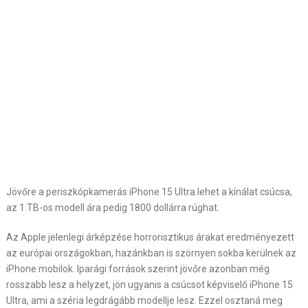
Jövőre a periszkópkamerás iPhone 15 Ultra lehet a kínálat csúcsa,
az 1 TB-os modell ára pedig 1800 dollárra rúghat.
Az Apple jelenlegi árképzése horrorisztikus árakat eredményezett
az európai országokban, hazánkban is szörnyen sokba kerülnek az
iPhone mobilok. Iparági források szerint jövőre azonban még
rosszabb lesz a helyzet, jön ugyanis a csúcsot képviselő iPhone 15
Ultra, ami a széria legdrágább modellje lesz. Ezzel osztaná meg