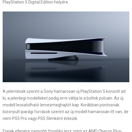
PlayStation 5 Digital Edition helyére.
A jelentések szerint a Sony hamarosan új PlayStation 5 konzolt ad
ki, a jelenlegi modelleket pedig erre váltja le a boltok polcain. Az új
modell lecsatolható lemezmeghajtót kap. Korábban pontosnak
bizonyult iparági források szerint az új modell hamarosan itt van, de
nem PS5 Pro vagy PS5 Slimként érkezik.
Ennek ellenére nagyobb frissítés lesz, mint az AMD Oberon Plus-