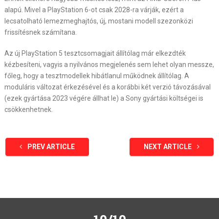
alapú. Mivel a PlayStation 6-ot csak 2028-ra várják, ezért a
lecsatolható lemezmeghajtós, új, mostani modell szezonközi
frissítésnek számítana.
Az új PlayStation 5 tesztcsomagjait állítólag már elkezdték
kézbesíteni, vagyis a nyilvános megjelenés sem lehet olyan messze,
főleg, hogy a tesztmodellek hibátlanul működnek állítólag. A
moduláris változat érkezésével és a korábbi két verzió távozásával
(ezek gyártása 2023 végére állhat le) a Sony gyártási költségei is
csökkenhetnek.
PREV ARTICLE
NEXT ARTICLE