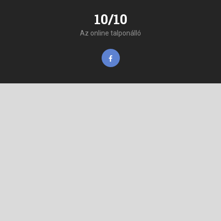
10/10
Az online talponálló