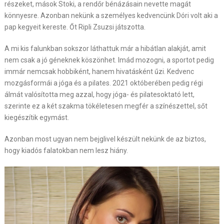
részeket, mások Stoki, a rendőr bénázásain nevette magát
könnyesre. Azonban nekünk a személyes kedvencünk Dóri volt aki a
pap kegyeit kereste. Őt Ripli Zsuzsi játszotta.
A mi kis falunkban sokszor láthattuk már a hibátlan alakját, amit
nem csak a jó géneknek köszönhet. Imád mozogni, a sportot pedig
immár nemcsak hobbiként, hanem hivatásként űzi. Kedvenc
mozgásformái a jóga és a pilates. 2021 októberében pedig régi
álmát valósította meg azzal, hogy jóga- és pilatesoktató lett,
szerinte ez a két szakma tökéletesen megfér a színészettel, sőt
kiegészítik egymást.
Azonban most ugyan nem bejglivel készült nekünk de az biztos,
hogy kiadós falatokban nem lesz hiány.