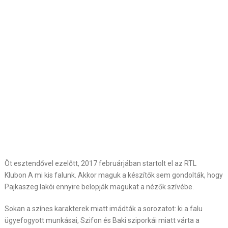
Öt esztendővel ezelőtt, 2017 februárjában startolt el az RTL
Klubon A mi kis falunk. Akkor maguk a készítők sem gondolták, hogy
Pajkaszeg lakói ennyire belopják magukat a nézők szívébe.
Sokan a színes karakterek miatt imádták a sorozatot: ki a falu
ügyefogyott munkásai, Szifon és Baki sziporkái miatt várta a