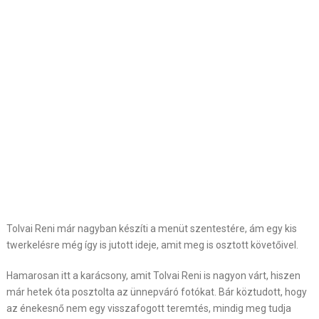
Tolvai Reni már nagyban készíti a menüt szentestére, ám egy kis
twerkelésre még így is jutott ideje, amit meg is osztott követőivel.
Hamarosan itt a karácsony, amit Tolvai Reni is nagyon várt, hiszen
már hetek óta posztolta az ünnepváró fotókat. Bár köztudott, hogy
az énekesnő nem egy visszafogott teremtés, mindig meg tudja