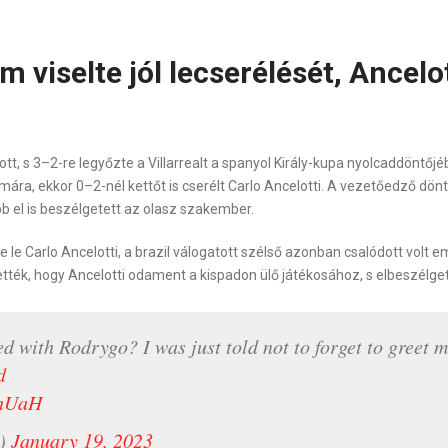
 viselte jól lecserélését, Ancelot
ott, s 3–2-re legyőzte a Villarrealt a spanyol Király-kupa nyolcaddöntőjé
mára, ekkor 0–2-nél kettőt is cserélt Carlo Ancelotti. A vezetőedző dö
bb el is beszélgetett az olasz szakember.
e le Carlo Ancelotti, a brazil válogatott szélső azonban csalódott volt 
tték, hogy Ancelotti odament a kispadon ülő játékosához, s elbeszélge
 with Rodrygo? I was just told not to forget to greet 
d
EhUaH
6)
January 19, 2023