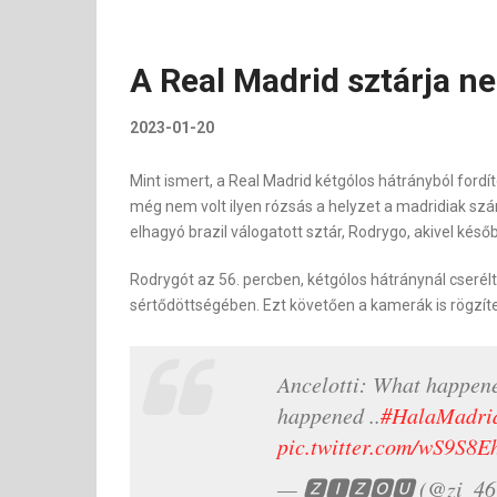
A Real Madrid sztárja nem
2023-01-20
Mint ismert, a Real Madrid kétgólos hátrányból fordít
még nem volt ilyen rózsás a helyzet a madridiak szá
elhagyó brazil válogatott sztár, Rodrygo, akivel késő
Rodrygót az 56. percben, kétgólos hátránynál cserélt
sértődöttségében. Ezt követően a kamerák is rögzíte
Ancelotti: What happened
happened ..
#HalaMadri
pic.twitter.com/wS9S8
— 🆉🅸🆉🅾🆄 (@zi_4