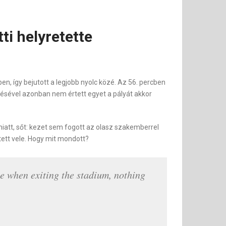
ti helyretette
ben, így bejutott a legjobb nyolc közé. Az 56. percben
ntésével azonban nem értett egyet a pályát akkor
emiatt, sőt: kezet sem fogott az olasz szakemberrel
tett vele. Hogy mit mondott?
me when exiting the stadium, nothing