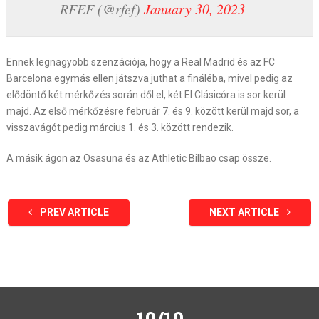
— RFEF (@rfef)
January 30, 2023
Ennek legnagyobb szenzációja, hogy a Real Madrid és az FC
Barcelona egymás ellen játszva juthat a fináléba, mivel pedig az
elődöntő két mérkőzés során dől el, két El Clásicóra is sor kerül
majd. Az első mérkőzésre február 7. és 9. között kerül majd sor, a
visszavágót pedig március 1. és 3. között rendezik.
A másik ágon az Osasuna és az Athletic Bilbao csap össze.
PREV ARTICLE
NEXT ARTICLE
10/10