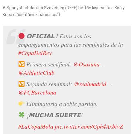
A Spanyol Labdarúgó Szövetség (RFEF) hétfőn kisorsolta a Király
Kupa elődöntőinek párosítását.
𝗢𝗙𝗜𝗖𝗜𝗔𝗟 I Estos son los
emparejamientos para las semifinales de la
#CopaDelRey
Primera semifinal:
@Osasuna
–
@AthleticClub
Segunda semifinal:
@realmadrid
–
@FCBarcelona
Eliminatoria a doble partido.
¡𝗠𝗨𝗖𝗛𝗔 𝗦𝗨𝗘𝗥𝗧𝗘!
#LaCopaMola
pic.twitter.com/Gph4AxbivZ