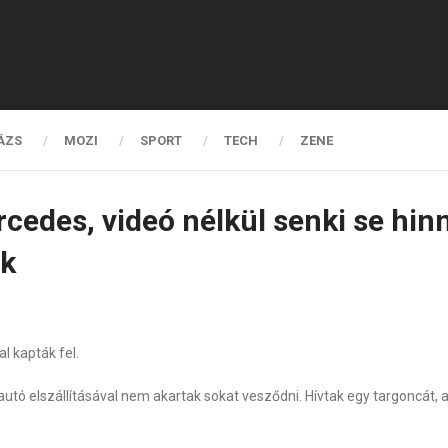
ÁZS
MOZI
SPORT
TECH
ZENE
cedes, videó nélkül senki se hin
ök
l kapták fel.
utó elszállításával nem akartak sokat vesződni. Hívtak egy targoncát, am