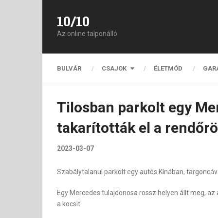
10/10
Az online talponálló
BULVÁR
CSAJOK
ÉLETMÓD
GAR
Tilosban parkolt egy Mer
takarították el a rendőr
2023-03-07
Szabálytalanul parkolt egy autós Kínában, targoncáva
Egy Mercedes tulajdonosa rossz helyen állt meg, az a
a kocsit.