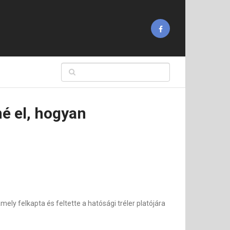
né el, hogyan
ely felkapta és feltette a hatósági tréler platójára