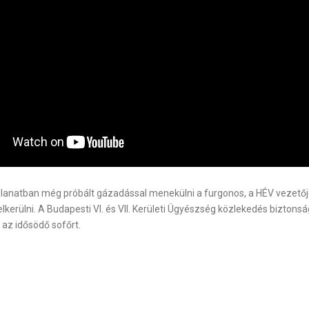
illanatban még próbált gázadással menekülni a furgonos, a HÉV vezetőj
kerülni. A Budapesti VI. és VII. Kerületi Ügyészség közlekedés biztons
z idősödő sofőrt.