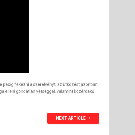
e pedig fékezni a szerelvényt, az ütközést azonban
ága elleni gondatlan vétséggel, valamint közérdekű
NEXT ARTICLE