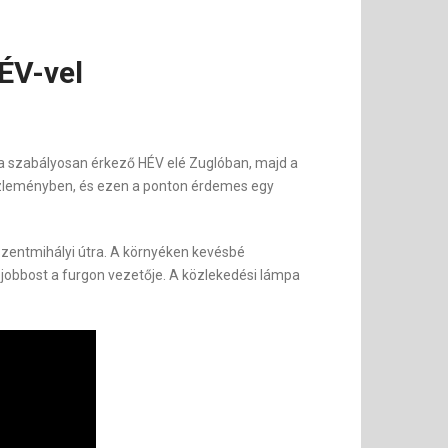
ÉV-vel
 a szabályosan érkező HÉV elé Zuglóban, majd a
közleményben, és ezen a ponton érdemes egy
a Szentmihályi útra. A környéken kevésbé
 jobbost a furgon vezetője. A közlekedési lámpa