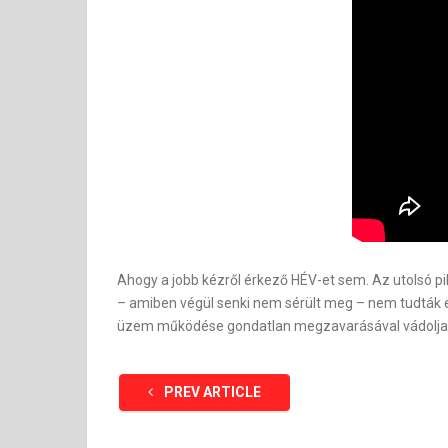
Ahogy a jobb kézről érkező HÉV-et sem. Az utolsó p
– amiben végül senki nem sérült meg – nem tudták el
üzem működése gondatlan megzavarásával vádolja a
PREV ARTICLE