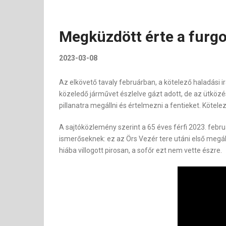
Megküzdött érte a furg
2023-03-08
Az elkövető tavaly februárban, a kötelező haladási 
közeledő járművet észlelve gázt adott, de az ütköz
pillanatra megállni és értelmezni a fentieket. Kötele
A sajtóközlemény szerint a 65 éves férfi 2023. februá
ismerőseknek: ez az Örs Vezér tere utáni első megál
hiába villogott pirosan, a sofőr ezt nem vette észre.