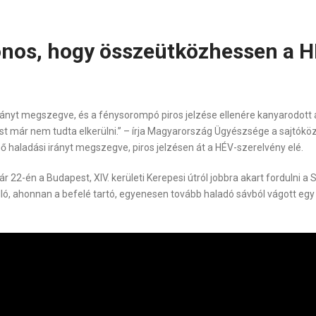
onos, hogy összeütközhessen a H
irányt megszegve, és a fénysorompó piros jelzése ellenére kanyarodott
ést már nem tudta elkerülni.” – írja Magyarország Ügyészsége a sajtó
ző haladási irányt megszegve, piros jelzésen át a HÉV-szerelvény elé.
r 22-én a Budapest, XIV. kerületi Kerepesi útról jobbra akart fordulni 
ló, ahonnan a befelé tartó, egyenesen tovább haladó sávból vágott egy