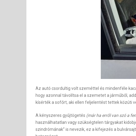
Az autó csordultig volt szeméttel és mindenféle kacatt
hogy azonnal távolítsa el a szemetet a járműből, ad
kísérték a sofőrt, aki ellen feljelentést tettek közúti
A kényszeres gyűjtögetés
(már ha erről van szó a fen
használhatatlan vagy szükségtelen tárgyakat kidobjon
szindrómának” is nevezik, ez a kifejezés a bulvársaj