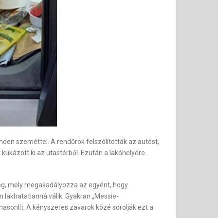
minden szeméttel. A rendőrök felszólították az autóst,
kukázott ki az utastérből. Ezután a lakóhelyére
ség, mely megakadályozza az egyént, hogy
n lakhatatlanná válik. Gyakran „Messie-
hasonlít. A kényszeres zavarok közé sorolják ezt a