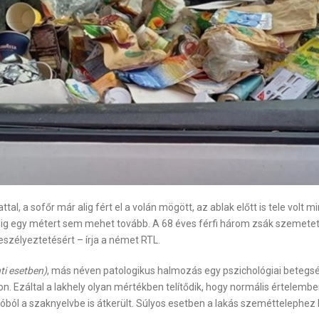
al, a sofőr már alig fért el a volán mögött, az ablak előtt is tele volt 
dig egy métert sem mehet tovább. A 68 éves férfi három zsák szemetet 
 veszélyeztetésért – írja a német RTL.
ti esetben)
, más néven patologikus halmozás egy pszichológiai beteg
. Ezáltal a lakhely olyan mértékben telítődik, hogy normális értelembe
tóból a szaknyelvbe is átkerült. Súlyos esetben a lakás szeméttelephez 