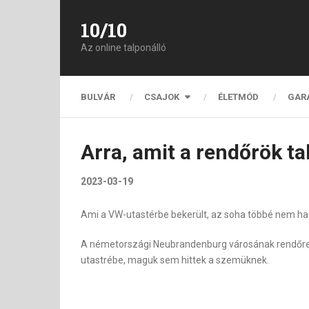
10/10
Az online talponálló
BULVÁR
CSAJOK
ÉLETMÓD
GAR
Arra, amit a rendőrök ta
2023-03-19
Ami a VW-utastérbe bekerült, az soha többé nem hagyt
A németországi Neubrandenburg városának rendőrei 
utastrébe, maguk sem hittek a szemüknek.