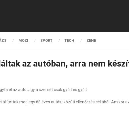
ÁZS
MOZI
SPORT
TECH
ZENE
láltak az autóban, arra nem készít
a el az autót, így a szemét csak gyűlt és gyűlt.
állítottak meg egy 68 éves autóst közúti ellenőrzés céljából. Amiko