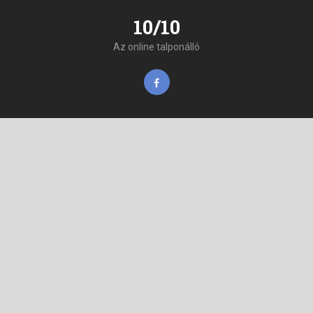
10/10
Az online talponálló