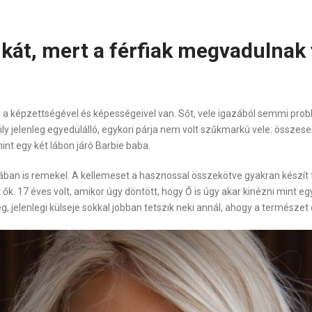
nkát, mert a férfiak megvadulnak 
 a képzettségével és képességeivel van. Sőt, vele igazából semmi probl
ily jelenleg egyedülálló, egykori párja nem volt szűkmarkú vele: összesen
t egy két lábon járó Barbie baba.
ában is remekel. A kellemeset a hasznossal összekötve gyakran készít
t ők. 17 éves volt, amikor úgy döntött, hogy Ő is úgy akar kinézni mint
jelenlegi külseje sokkal jobban tetszik neki annál, ahogy a természet 