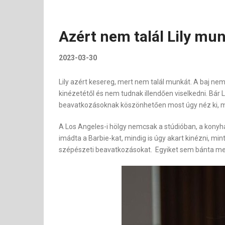
Azért nem talál Lily mu
2023-03-30
Lily azért kesereg, mert nem talál munkát. A baj nem
kinézetétől és nem tudnak illendően viselkedni. Bár L
beavatkozásoknak köszönhetően most úgy néz ki, min
A Los Angeles-i hölgy nemcsak a stúdióban, a konyh
imádta a Barbie-kat, mindig is úgy akart kinézni, min
szépészeti beavatkozásokat. Egyiket sem bánta meg, 