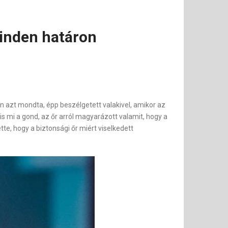
minden határon
n azt mondta, épp beszélgetett valakivel, amikor az
s mi a gond, az őr arról magyarázott valamit, hogy a
te, hogy a biztonsági őr miért viselkedett