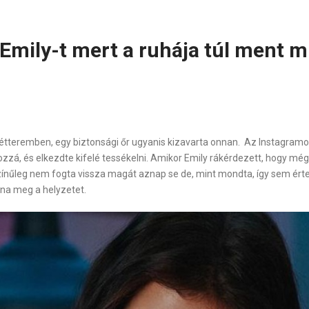
 Emily-t mert a ruhája túl ment 
 étteremben, egy biztonsági őr ugyanis kizavarta onnan. Az Instagramo
zá, és elkezdte kifelé tessékelni. Amikor Emily rákérdezett, hogy mégi
színűleg nem fogta vissza magát aznap se de, mint mondta, így sem értet
na meg a helyzetet.