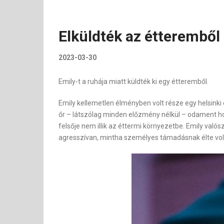
Elküldték az étteremből
2023-03-30
Emily-t a ruhája miatt küldték ki egy étteremből.
Emily kellemetlen élményben volt része egy helsinki
őr – látszólag minden előzmény nélkül – odament hoz
felsője nem illik az éttermi környezetbe. Emily való
agresszívan, mintha személyes támadásnak élte vol