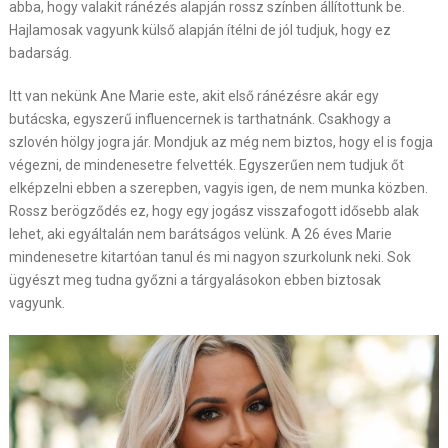
abba, hogy valakit ránézés alapján rossz színben állítottunk be.
Hajlamosak vagyunk külső alapján ítélni de jól tudjuk, hogy ez
badarság.
Itt van nekünk Ane Marie este, akit első ránézésre akár egy
butácska, egyszerű influencernek is tarthatnánk. Csakhogy a
szlovén hölgy jogra jár. Mondjuk az még nem biztos, hogy el is fogja
végezni, de mindenesetre felvették. Egyszerűen nem tudjuk őt
elképzelni ebben a szerepben, vagyis igen, de nem munka közben.
Rossz berögződés ez, hogy egy jogász visszafogott idősebb alak
lehet, aki egyáltalán nem barátságos velünk. A 26 éves Marie
mindenesetre kitartóan tanul és mi nagyon szurkolunk neki. Sok
ügyészt meg tudna győzni a tárgyalásokon ebben biztosak
vagyunk.