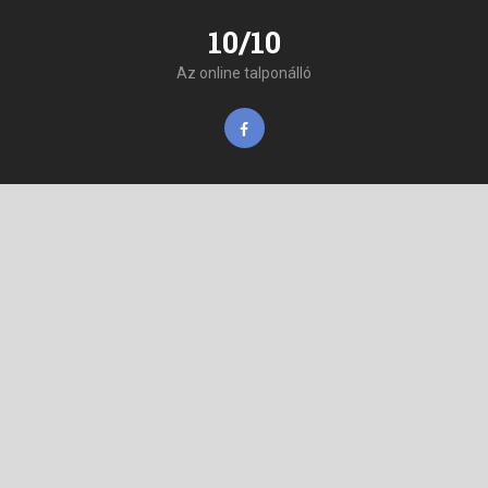
10/10
Az online talponálló