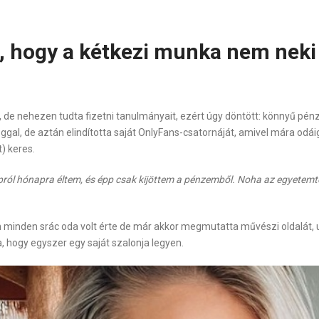
a, hogy a kétkezi munka nem neki
 de nehezen tudta fizetni tanulmányait, ezért úgy döntött: könnyű pén
al, de aztán elindította saját OnlyFans-csatornáját, amivel mára odáig
t) keres.
ól hónapra éltem, és épp csak kijöttem a pénzemből. Noha az egyetemtő
minden srác oda volt érte de már akkor megmutatta művészi oldalát, ug
a, hogy egyszer egy saját szalonja legyen.