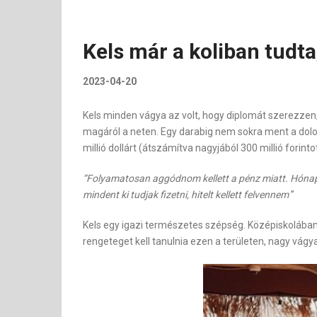
Kels már a koliban tudt
2023-04-20
Kels minden vágya az volt, hogy diplomát szerezzen,
magáról a neten. Egy darabig nem sokra ment a dologg
millió dollárt (átszámítva nagyjából 300 millió forinto
“Folyamatosan aggódnom kellett a pénz miatt. Hónapr
mindent ki tudjak fizetni, hitelt kellett felvennem
”
Kels egy igazi természetes szépség. Középiskolában 
rengeteget kell tanulnia ezen a területen, nagy vágy