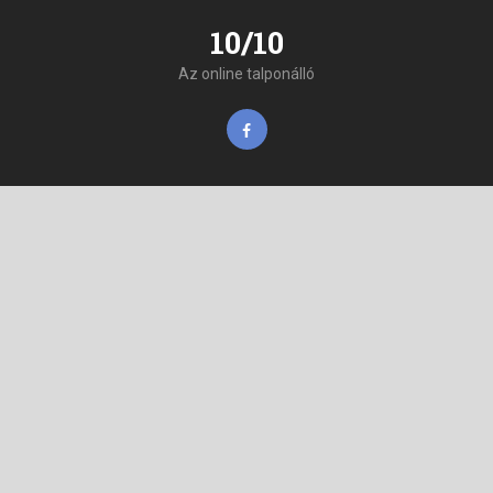
10/10
Az online talponálló