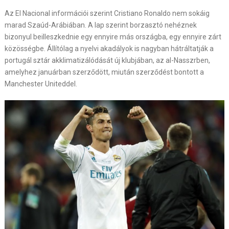
Az El Nacional információi szerint Cristiano Ronaldo nem sokáig
marad Szaúd-Arábiában. A lap szerint borzasztó nehéznek
bizonyul beilleszkednie egy ennyire más országba, egy ennyire zárt
közösségbe. Állítólag a nyelvi akadályok is nagyban hátráltatják a
portugál sztár akklimatizálódását új klubjában, az al-Nasszrben,
amelyhez januárban szerződött, miután szerződést bontott a
Manchester Uniteddel.