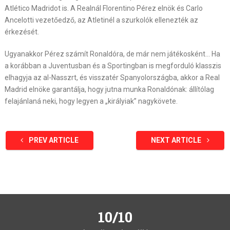
Atlético Madridot is. A Realnál Florentino Pérez elnök és Carlo
Ancelotti vezetőedző, az Atletinél a szurkolók ellenezték az
érkezését.
Ugyanakkor Pérez számít Ronaldóra, de már nem játékosként… Ha
a korábban a Juventusban és a Sportingban is megforduló klasszis
elhagyja az al-Nasszrt, és visszatér Spanyolországba, akkor a Real
Madrid elnöke garantálja, hogy jutna munka Ronaldónak: állítólag
felajánlaná neki, hogy legyen a „királyiak” nagykövete.
PREV ARTICLE
NEXT ARTICLE
10/10