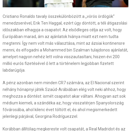
Cristiano Ronaldo tavaly összekülönbözött a „vörös ördögök”
menedzserével, Erik Ten Haggal, ezért úgy döntött, a téli átigazolási
időszakban elhagyja a csapatot. Az elsődleges célja az volt, hogy
Európában marad, ám az ajánlatok hiánya miatt ezt nem tudta
megtenni. Így nem volt más választása, mint az ázsiai kontinensre
menni, és elfogadni a Mohammed bin Szalman tulajdonos ajánlatát,
amelyet nagyon nehéz lett volna visszautasítani, hiszen évi 200
millió eurós fizetésével ő lett a történelem legjobban fizetett
labdarúgója.
A pénz azonban nem minden CR7 számára, az El Nacional szerint
néhány hónapnyi játék Szaúd-Arábiában elég volt neki ahhoz, hogy
meghozza a döntést: ismét csapatot akar váltani. Ahogyan azt sok
médium kiemeli, a szándéka az, hogy visszatérjen Spanyolország
fővárosába, ahol kilenc évet töltött el, és ahol megismerkedett
jelenlegi párjával, Georgina Rodríguezzel.
Korábban állítólag megkereste volt csapatát, a Real Madridot és az