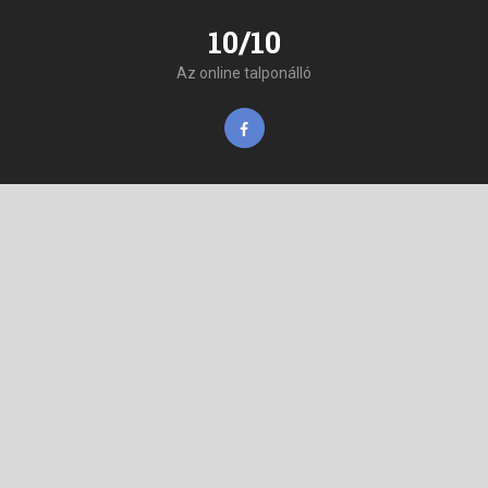
10/10
Az online talponálló