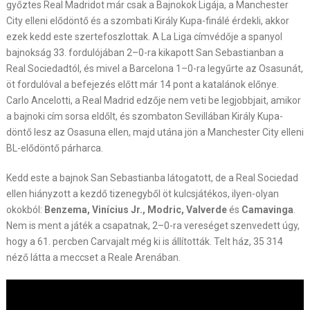
győztes Real Madridot már csak a Bajnokok Ligája, a Manchester
City elleni elődöntő és a szombati Király Kupa-finálé érdekli, akkor
ezek kedd este szertefoszlottak. A La Liga címvédője a spanyol
bajnokság 33. fordulójában 2–0-ra kikapott San Sebastianban a
Real Sociedadtól, és mivel a Barcelona 1–0-ra legyűrte az Osasunát,
öt fordulóval a befejezés előtt már 14 pont a katalánok előnye.
Carlo Ancelotti, a Real Madrid edzője nem veti be legjobbjait, amikor
a bajnoki cím sorsa eldőlt, és szombaton Sevillában Király Kupa-
döntő lesz az Osasuna ellen, majd utána jön a Manchester City elleni
BL-elődöntő párharca.
Kedd este a bajnok San Sebastianba látogatott, de a Real Sociedad
ellen hiányzott a kezdő tizenegyből öt kulcsjátékos, ilyen-olyan
okokból:
Benzema, Vinícius Jr., Modric, Valverde
és
Camavinga
.
Nem is ment a játék a csapatnak, 2–0-ra vereséget szenvedett úgy,
hogy a 61. percben Carvajalt még ki is állították. Telt ház, 35 314
néző látta a meccset a Reale Arenában.