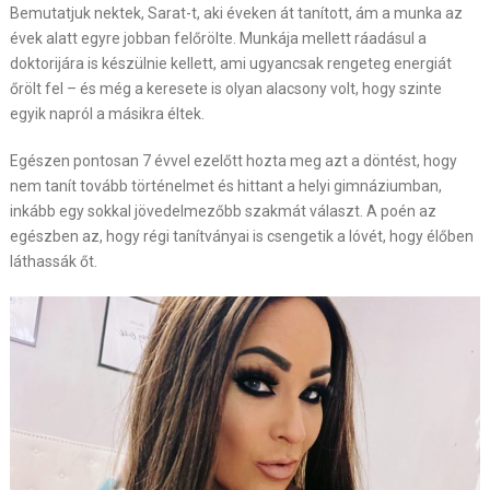
Bemutatjuk nektek, Sarat-t, aki éveken át tanított, ám a munka az
évek alatt egyre jobban felőrölte. Munkája mellett ráadásul a
doktorijára is készülnie kellett, ami ugyancsak rengeteg energiát
őrölt fel – és még a keresete is olyan alacsony volt, hogy szinte
egyik napról a másikra éltek.
Egészen pontosan 7 évvel ezelőtt hozta meg azt a döntést, hogy
nem tanít tovább történelmet és hittant a helyi gimnáziumban,
inkább egy sokkal jövedelmezőbb szakmát választ. A poén az
egészben az, hogy régi tanítványai is csengetik a lóvét, hogy élőben
láthassák őt.