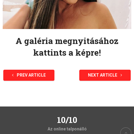
A galéria megnyitásához
kattints a képre!
PREV ARTICLE
NEXT ARTICLE
10/10
Az online talponálló