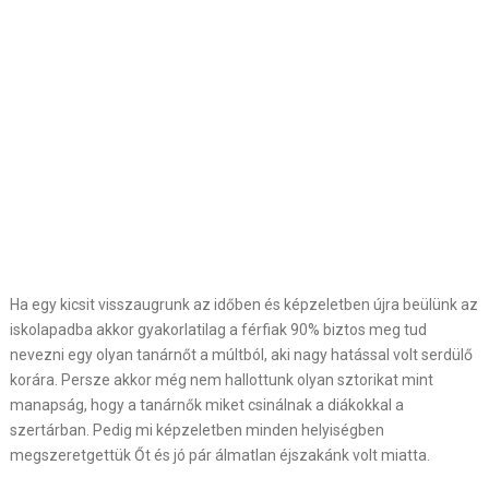
Ha egy kicsit visszaugrunk az időben és képzeletben újra beülünk az
iskolapadba akkor gyakorlatilag a férfiak 90% biztos meg tud
nevezni egy olyan tanárnőt a múltból, aki nagy hatással volt serdülő
korára. Persze akkor még nem hallottunk olyan sztorikat mint
manapság, hogy a tanárnők miket csinálnak a diákokkal a
szertárban. Pedig mi képzeletben minden helyiségben
megszeretgettük Őt és jó pár álmatlan éjszakánk volt miatta.